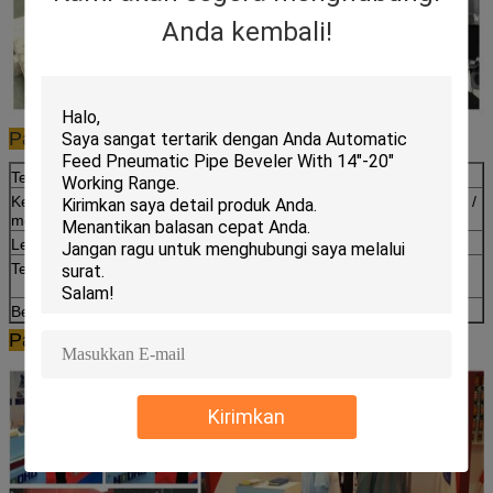
Anda kembali!
Parameter mesin
Tegangan motor: AC 380V 50Hz
Tenaga motor: 4,8 KW
Kecepatan motor: 750 ~ 1050 r /
Kecepatan bevel: 750-1500 mm /
menit
menit
Lebar bevel tunggal: 20mm
Lebar bevel Max: 0-70mm
Tebal pelat: 8 ~ 60mm
Sudut miring miring: 10 ~ 60
derajat
Berat bersih: 245kg
Pelat klem mini lebar: 300 * 200
Pameran
Kirimkan