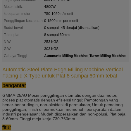
Motor listrik:
4800W
kecepatan motor:
750-1050 r / menit
Penggilingan kecepatan:
0-1500 mm per menit
Sudut bevel:
0 sampai -45 derajat (disesuaikan)
Tebal plat:
8 sampai 60mm
N.W:
253 KGS
G.W:
303 KGS
Automatic Milling Machine
Turret Milling Machine
Cahaya Tinggi:
,
Automatic Steel Plate Edge Milling Machine Vertical
Facing d X Type untuk Plat 8 sampai 60mm tebal
pengantar
GMMA-25AU Mesin penggilingan otomatis dengan dua motor,
proses plat otomatis dengan efisiensi tinggi;
Pemotongan yang
benar-benar dingin, non-oksidasi di permukaan;
Untuk pemotong
penggilingan, finish di permukaan memenuhi persyaratan dalam
industri pengelasan;
Mudah dioperasikan dan non-polusi. Plat baja
8-60mm.
Tinggi meja kerja 730-760mm
fitur