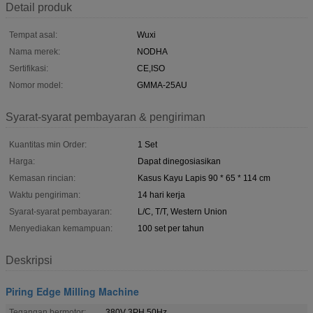
Detail produk
Tempat asal:
Wuxi
Nama merek:
NODHA
Sertifikasi:
CE,ISO
Nomor model:
GMMA-25AU
Syarat-syarat pembayaran & pengiriman
Kuantitas min Order:
1 Set
Harga:
Dapat dinegosiasikan
Kemasan rincian:
Kasus Kayu Lapis 90 * 65 * 114 cm
Waktu pengiriman:
14 hari kerja
Syarat-syarat pembayaran:
L/C, T/T, Western Union
Menyediakan kemampuan:
100 set per tahun
Deskripsi
Piring Edge Milling Machine
Tegangan bermotor:
380V 3PH 50Hz